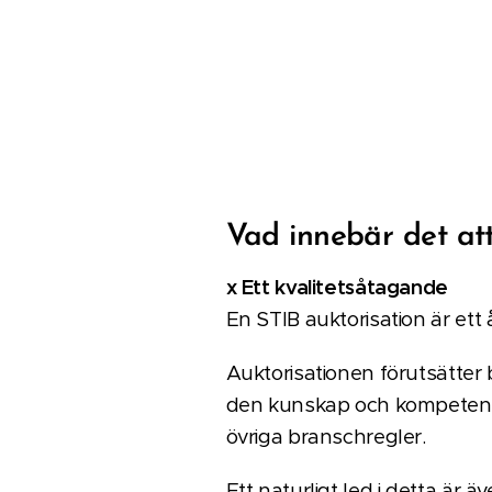
Vad innebär det att
x Ett kvalitetsåtagande
En STIB auktorisation är e
Auktorisationen förutsätter
den kunskap och kompetens s
övriga branschregler.
Ett naturligt led i detta är