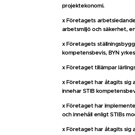
projektekonomi.
x
Företagets arbetsledande 
arbetsmiljö och säkerhet, en
x Företagets ställningsbyg
kompetensbevis, BYN
yrkes
x
Företaget tillämpar lärling
x
Företaget har åtagits sig 
innehar STIB kompetensbev
x
Företaget har implementer
och innehåll enligt STIBs mod
x
Företaget har åtagits sig 