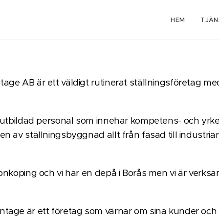
HEM
TJÄN
ge AB är ett väldigt rutinerat ställningsföretag med
t utbildad personal som innehar kompetens- och yrke
n av ställningsbyggnad allt från fasad till industriar
önköping och vi har en depå i Borås men vi är verks
tage är ett företag som värnar om sina kunder och si