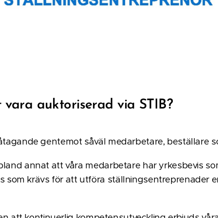
 vara auktoriserad via STIB?
tt åtagande gentemot såväl medarbetare, beställare
 bland annat att våra medarbetare har yrkesbevis som
om krävs för att utföra ställningsentreprenader en
 även att kontinuerlig kompetensutveckling erbjuds vår