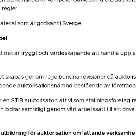
regler.
terial som är godkänt i Sverige.
mpel
tt det är tryggt och värdeskapande att handla upp 
ighet skapas genom regelbundna revisioner då auktori
roende auktorisationsnämnd bestående av företrädar
en STIB auktorisation att vi som ställningsföretag 
 bidrar samtidigt genom vårt arbetssätt till att dri
utbildning för auktorisation omfattande verksamh