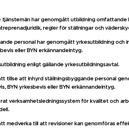
tjänstemän har genomgått utbildning omfattande ka
treprenadjuridik, regler för ställningar och vädersk
gande personal har genomgått yrkesutbildning och i
bevis eller BYN erkännandeintyg.
sutbildning enligt gällande yrkesutbildningsavtal.
att tillse att inhyrd ställningsbyggande personal g
is, BYN
yrkesbevis eller BYN erkännandeintyg.
at verksamhetsledningssystem för kvalitet och arb
ell.
att medverka till att revisioner kan genomföras effe