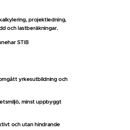
lkylering, projektledning,
ydd och lastberäkningar.
nnehar STIB
enomgått yrkesutbildning
och
etsmiljö, minst uppbyggt
ktivt och utan hindrande